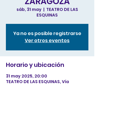
ZARAGOZA
sáb, 31 may
  |  
TEATRO DE LAS
ESQUINAS
Ya no es posible registrarse
Ver otros eventos
Horario y ubicación
31 may 2025, 20:00
TEATRO DE LAS ESQUINAS, Vía
Univérsitas, 30, Delicias, 50017
Zaragoza, España
Compartir este evento