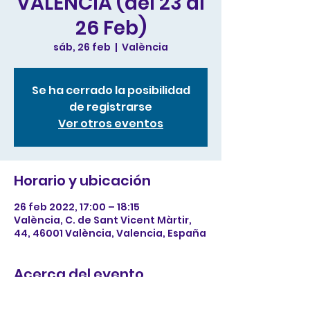
VALENCIA (del 23 al
26 Feb)
sáb, 26 feb
  |  
València
Se ha cerrado la posibilidad
de registrarse
Ver otros eventos
Horario y ubicación
26 feb 2022, 17:00 – 18:15
València, C. de Sant Vicent Màrtir,
44, 46001 València, Valencia, España
Acerca del evento
tes de tu web a registrarse,