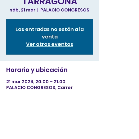
TARRAGONA
sáb, 21 mar
  |  
PALACIO CONGRESOS
Las entradas no están a la
venta
Ver otros eventos
Horario y ubicación
21 mar 2026, 20:00 – 21:00
PALACIO CONGRESOS, Carrer
Arquitecte Rovira, 2, 43001
Tarragona, España
Compartir este evento