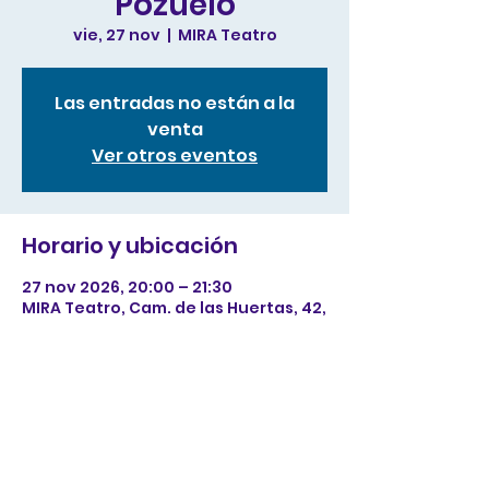
Pozuelo
vie, 27 nov
  |  
MIRA Teatro
Las entradas no están a la
venta
Ver otros eventos
Horario y ubicación
27 nov 2026, 20:00 – 21:30
MIRA Teatro, Cam. de las Huertas, 42,
28224 Pozuelo de Alarcón, Madrid,
España
Compartir este evento