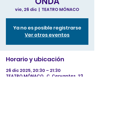
ONDA
vie, 26 dic
  |  
TEATRO MÓNACO
Ya no es posible registrarse
Ver otros eventos
Horario y ubicación
26 dic 2025, 20:30 – 21:30
TEATRO MÓNACO , C. Cervantes, 23,
12200 Onda, Castellón, España
Compartir este evento