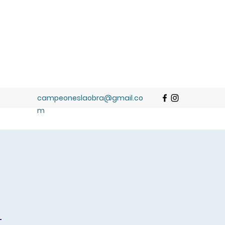
campeoneslaobra@gmail.co
m
L