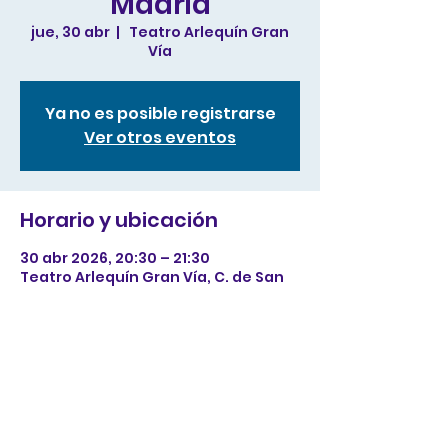
Madrid
jue, 30 abr
  |  
Teatro Arlequín Gran
Vía
Ya no es posible registrarse
Ver otros eventos
Horario y ubicación
30 abr 2026, 20:30 – 21:30
Teatro Arlequín Gran Vía, C. de San
Bernardo, 5, Centro, 28013 Madrid,
España
Compartir este evento