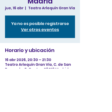
Madrid
jue, 16 abr
  |  
Teatro Arlequín Gran Vía
Ya no es posible registrarse
Ver otros eventos
Horario y ubicación
16 abr 2026, 20:30 – 21:30
Teatro Arlequín Gran Vía, C. de San
Bernardo, 5, Centro, 28013 Madrid,
España
Compartir este evento