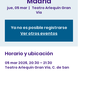
Madrid
jue, 05 mar
  |  
Teatro Arlequín Gran
Vía
Ya no es posible registrarse
Ver otros eventos
Horario y ubicación
05 mar 2026, 20:30 – 21:30
Teatro Arlequín Gran Vía, C. de San
Bernardo, 5, Centro, 28013 Madrid,
España
Compartir este evento