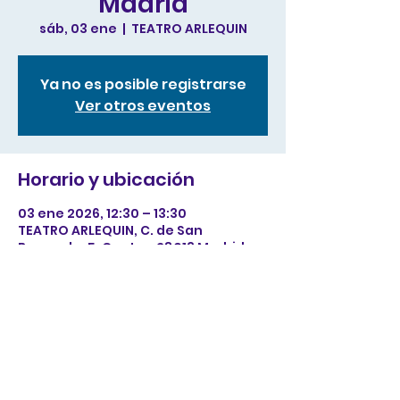
Madrid
sáb, 03 ene
  |  
TEATRO ARLEQUIN
Ya no es posible registrarse
Ver otros eventos
Horario y ubicación
03 ene 2026, 12:30 – 13:30
TEATRO ARLEQUIN, C. de San
Bernardo, 5, Centro, 28013 Madrid,
España
Compartir este evento