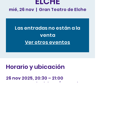
ELCHE
mié, 26 nov
  |  
Gran Teatro de Elche
Las entradas no están a la
venta
Ver otros eventos
Horario y ubicación
26 nov 2025, 20:30 – 21:00
Gran Teatro de Elche, C/ Kursaal, 1,
03203 Elx, Alicante, España
Compartir este evento