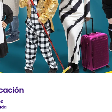
icación
00
ada