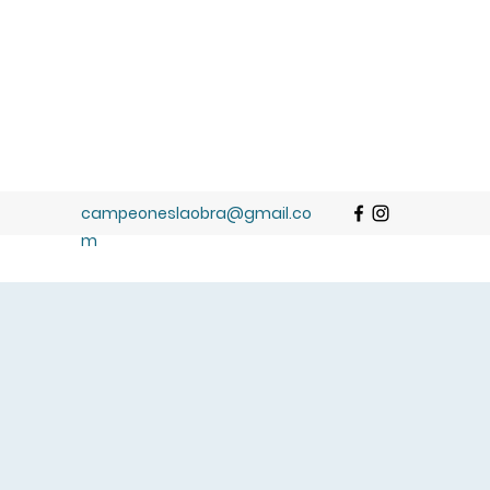
campeoneslaobra@gmail.co
m