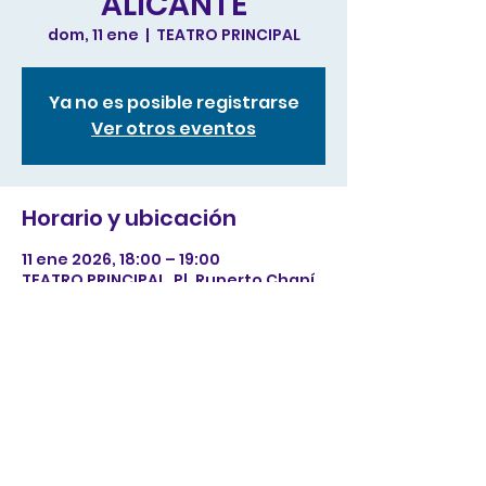
ALICANTE
dom, 11 ene
  |  
TEATRO PRINCIPAL
Ya no es posible registrarse
Ver otros eventos
Horario y ubicación
11 ene 2026, 18:00 – 19:00
TEATRO PRINCIPAL, Pl. Ruperto Chapí,
s/n, 03001 Alacant, Alicante, España
Compartir este evento