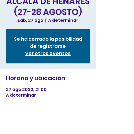
ALCALÁ DE HENARES
(27-28 AGOSTO)
sáb, 27 ago
  |  
A determinar
Se ha cerrado la posibilidad
de registrarse
Ver otros eventos
Horario y ubicación
27 ago 2022, 21:00
A determinar
Acerca del evento
tes de tu web a registrarse,
confirmar su asistencia, o comprar